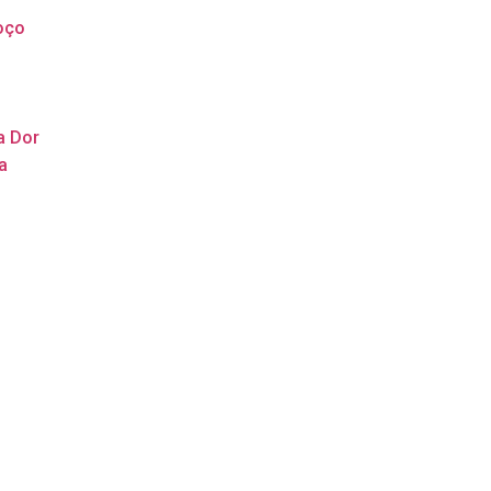
oço
a Dor
a