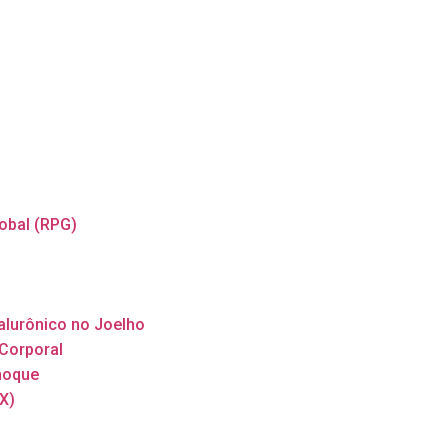
obal (RPG)
ialurônico no Joelho
 Corporal
hoque
X)