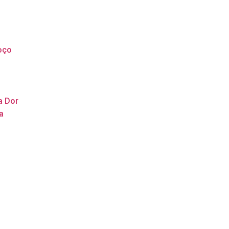
oço
a Dor
a