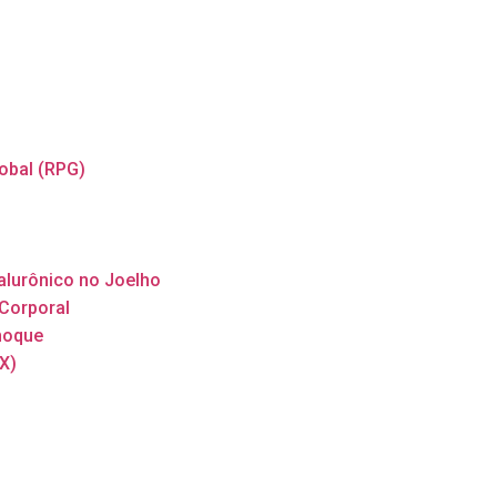
obal (RPG)
ialurônico no Joelho
 Corporal
hoque
X)